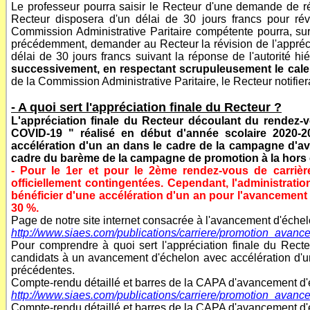
Le professeur pourra saisir le Recteur d'une demande de révi
Recteur disposera d'un délai de 30 jours francs pour rév
Commission Administrative Paritaire compétente pourra, sur 
précédemment, demander au Recteur la révision de l'appréci
délai de 30 jours francs suivant la réponse de l'autorité h
successivement, en respectant scrupuleusement le calen
de la Commission Administrative Paritaire, le Recteur notifiera
- A quoi sert l'appréciation finale du Recteur ?
L'appréciation finale du Recteur découlant du rendez-vo
COVID-19 " réalisé en début d'année scolaire 2020-20
accélération d'un an dans le cadre de la campagne d'av
cadre du barème de la campagne de promotion à la hors 
- Pour le 1er et pour le 2ème rendez-vous de carrière
officiellement contingentées. Cependant, l'administrati
bénéficier d'une accélération d'un an pour l'avancemen
30 %.
Page de notre site internet consacrée à l'avancement d'éche
http://www.siaes.com/publications/carriere/promotion_avanc
Pour comprendre à quoi sert l'appréciation finale du Rect
candidats à un avancement d'échelon avec accélération d'
précédentes.
Compte-rendu détaillé et barres de la CAPA d'avancement 
http://www.siaes.com/publications/carriere/promotion_ava
Compte-rendu détaillé et barres de la CAPA d'avancement 