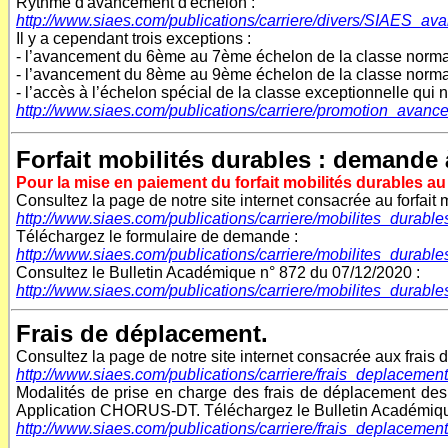
Rythme d'avancement d'échelon :
http://www.siaes.com/publications/carriere/divers/SIAES_a
Il y a cependant trois exceptions :
- l’avancement du 6ème au 7ème échelon de la classe normale 
- l’avancement du 8ème au 9ème échelon de la classe normale 
- l’accès à l’échelon spécial de la classe exceptionnelle qui n
http://www.siaes.com/publications/carriere/promotion_avan
Forfait mobilités durables : demande
Pour la mise en paiement du forfait mobilités durables au
Consultez la page de notre site internet consacrée au forfait
http://www.siaes.com/publications/carriere/mobilites_durabl
Téléchargez le formulaire de demande :
http://www.siaes.com/publications/carriere/mobilites_durab
Consultez le Bulletin Académique n° 872 du 07/12/2020 :
http://www.siaes.com/publications/carriere/mobilites_durab
F
rais de déplacement.
Consultez la page de notre site internet consacrée aux frais
http://www.siaes.com/publications/carriere/frais_deplaceme
Modalités de prise en charge des frais de déplacement des p
Application CHORUS-DT.
Téléchargez le Bulletin Académiq
http://www.siaes.com/publications/carriere/frais_deplace