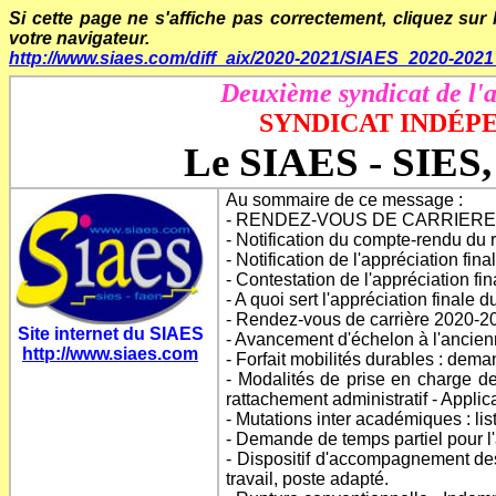
Si cette page ne s'affiche pas correctement, cliquez sur 
votre navigateur.
http://www.siaes.com/diff_aix/2020-2021/SIAES_2020-20
Deuxième syndicat de l'a
SYNDICAT INDÉ
Le SIAES - SIES,
Au sommaire de ce message :
- RENDEZ-VOUS DE CARRIERE 2
- Notification du compte-rendu du
- Notification de l'appréciation fi
- Contestation de l'appréciation fi
- A quoi sert l'appréciation finale 
- Rendez-vous de carrière 2020-20
Site internet du SIAES
- Avancement d'échelon à l'ancien
http://www.siaes.com
- Forfait mobilités durables : de
- Modalités de prise en charge de
rattachement administratif - App
- Mutations inter académiques : list
- Demande de temps partiel pour l
- Dispositif d'accompagnement de
travail, poste adapté.