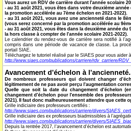
Vous aurez un RDV de carrière durant l'année scolaire 20
- au 31 août 2021, vous êtes dans votre deuxième année 
la promotion accélérée au 7ème échelon en 2021-2022).
- au 31 août 2021, vous avez une ancienneté dans le 8è
(vous serez concerné par la promotion accélérée au 9èm
- au 31 août 2021, vous êtes dans la deuxième année du
la hors classe à compter de l'année scolaire 2021-2022).
Le calendrier du rendez-vous de carrière sera notifié à l'ag
compris dans une période de vacance de classe.
La procé
portail SIAE.
Téléchargez le tutoriel réalisé par le SIAES pour vous aider à 
http://www.siaes.com/publications/carriere/rdv_carriere/RDV
Avancement d'échelon à l'ancienneté.
De nombreux professeurs qui doivent changer d'éche
légitimement de ne pas avoir perçu l'augmentation corre
Quelle que soit la date du changement d'échelon (entre
changement d'échelon pour l'ensemble des professeurs e
2021). Il faut donc malheureusement attendre que cette o
Grille indiciaire des professeurs certifiés :
http://www.siaes.com/publications/carriere/divers/SIAES_certi
Grille indiciaire des ex professeurs biadmissibles à l'agrégati
http://www.siaes.com/publications/carriere/divers/SIAES_bia
Depuis la rentrée 2017, l’avancement d’échelon est automat