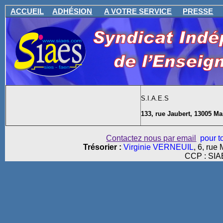
ACCUEIL
ADHÉSION
A VOTRE SERVICE
PRESSE
S.I.A.E.S
133, rue Jaubert, 13005 Ma
Contactez nous par email
pour to
Trésorier :
Virginie
VERNEUIL
,
6, rue
CCP : SI